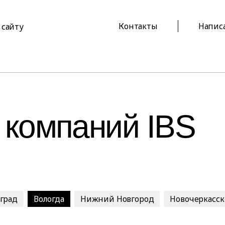
Контакты
Напис
 сайту
 компаний IBS
оград
Вологда
Нижний Новгород
Новочеркасск