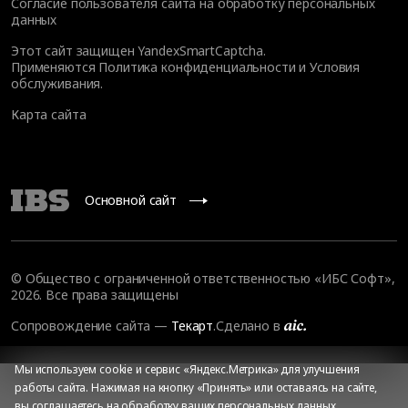
Согласие пользователя сайта на обработку персональных
данных
Этот сайт защищен YandexSmartCaptcha.
Применяются
Политика конфиденциальности
и
Условия
обслуживания
.
Карта сайта
Основной сайт
© Общество с ограниченной ответственностью «ИБС Софт»,
2026. Все права защищены
Сопровождение сайта
—
Текарт
.
Сделано в
Мы используем cookie и сервис «Яндекс.Метрика» для улучшения
работы сайта. Нажимая на кнопку «Принять» или оставаясь на сайте,
вы соглашаетесь на
обработку ваших персональных данных
,