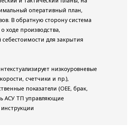
еский и тактический планы, на
имальный оперативный план,
зов. В обратную сторону система
 о ходе производства,
 себестоимости для закрытия
онтекстуализирует низкоуровневые
орости, счетчики и пр.),
твенные показатели (OEE, брак,
нь АСУ ТП управляющие
 инструкции