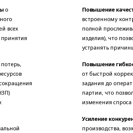
ны
о
Повышение качес
ьного
встроенному конт
ей всех
полной прослежива
 принятия
изделия), что поз
устранять причин
 потерь,
Повышение гибкос
ресурсов
от быстрой корре
о сокращения
задания до операт
НЗП)
партии, что позво
х
изменения спроса 
Усиление конкуре
мальной
производства, во