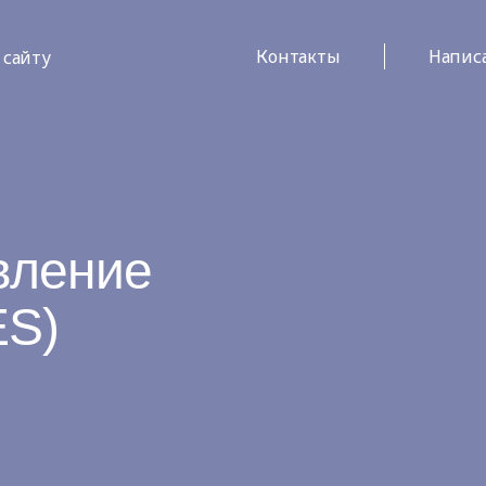
Контакты
Напис
 сайту
вление
ES)