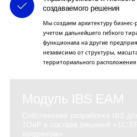
создаваемого решения
Мы создаем архитектуру бизнес-
учетом дальнейшего гибкого ти
функционала на другие предприя
независимо от структуры, масшт
территориального расположения
Модуль IBS EAM
Собственная разработка IBS дл
ТОиР в составе решений «1С:E
холдингом»