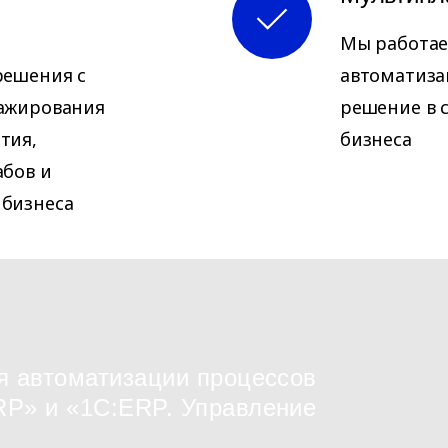
Мы работа
решения с
автоматиза
ражирования
решение в 
тия,
бизнеса
абов и
 бизнеса
я автоматизации процессов
RP» и «1С:ERP. Управление