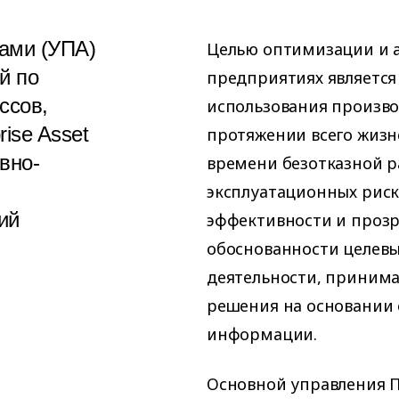
ами (УПА)
Целью оптимизации и 
й по
предприятиях является
ссов,
использования произво
ise Asset
протяжении всего жизн
вно-
времени безотказной р
эксплуатационных рис
ий
эффективности и прозр
обоснованности целевы
деятельности, принима
решения на основании 
информации.
Основной управления П