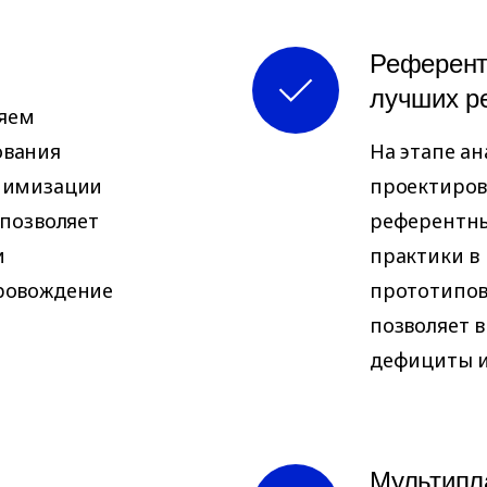
Референт
лучших р
яем
ования
На этапе а
нимизации
проектиров
 позволяет
референтны
и
практики в
ровождение
прототипов
позволяет 
дефициты и
Мультипл