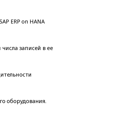
SAP ERP on HANA
числа записей в ее
дительности
го оборудования.