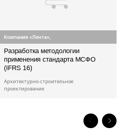
Компания «Лента»,
Разработка методологии
Со
применения стандарта МСФО
мо
(IFRS 16)
Архитектурно-строительное
Ар
проектирование
пр