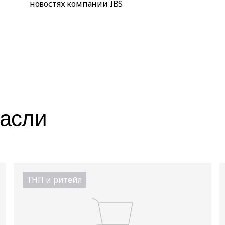
новостях компании IBS
расли
ТНП и ритейл