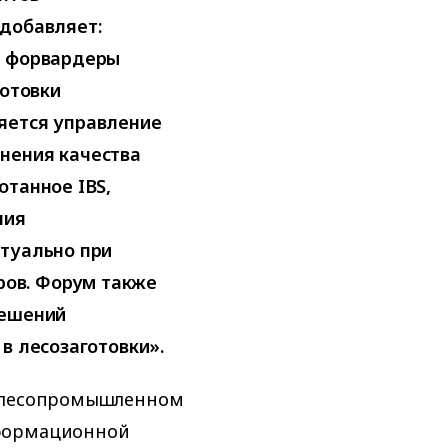
 добавляет:
е форвардеры
готовки
яется управление
нения качества
отанное IBS,
ния
ктуально при
ов. Форум также
решений
в лесозаготовки».
в лесопромышленном
нформационной