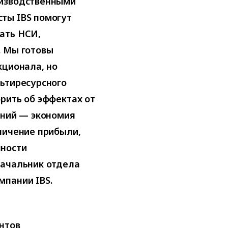
оизводственными
ты IBS помогут
ать НСИ,
. Мы готовы
кционала, но
льтиресурсного
рить об эффектах от
ений — экономия
личение прибыли,
чности
начальник отдела
мпании IBS.
нтов