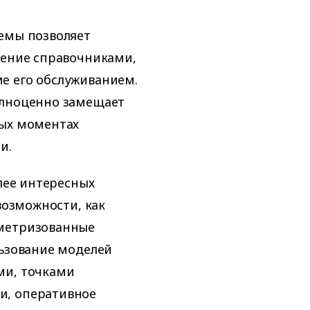
темы позволяет
ление справочниками,
е его обслуживанием.
олноценно замещает
рых моментах
и.
олее интересных
возможности, как
аметризованные
льзование моделей
ми, точками
и, оперативное