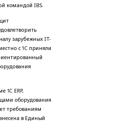
ой командой IBS.
цит
удовлетворить
алу зарубежных IT-
местно с 1C приняли
ориентированный
борудования
е 1С ERP,
цами оборудования
ует требованиям
 внесена в Единый