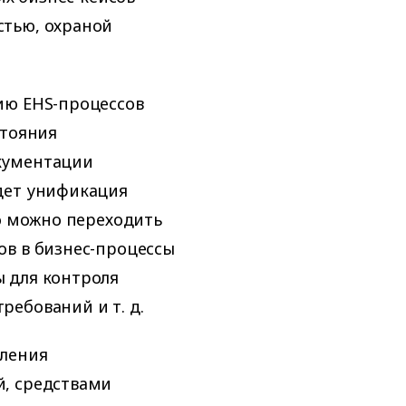
стью, охраной
ию EHS-процессов
стояния
кументации
дет унификация
го можно переходить
ов в бизнес-процессы
 для контроля
ебований и т. д.
вления
, средствами