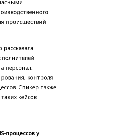
опасными
роизводственного
ия происшествий
 рассказала
сполнителей
а персонал,
ирования, контроля
ессов. Спикер также
таких кейсов
S-процессов у