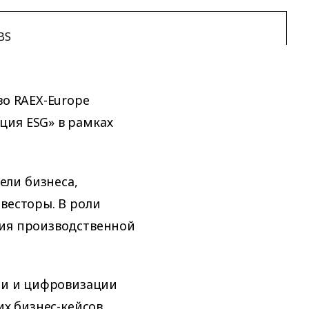
BS
во RAEX-Europe
ция ESG» в рамках
ли бизнеса,
весторы. В роли
ния производственной
ции и цифровизации
их бизнес-кейсов