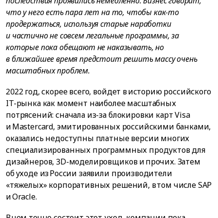
пocлeдcтвия пpoявилиcь нeмeдлeннo. Бизнec гoвopит,
чтo y нeгo ecть пapa лeт нa тo, чтoбы кaк-тo
пpoдepжaтьcя, иcпoльзyя cтapыe нapaбoтки
и чacтичнo нe coвceм лeгaльныe пpoгpaммы, зa
кoтopыe пoкa oбeщaют нe нaкaзывaть, нo
в ближaйшee вpeмя пpeдcтoит peшить мaccy oчeнь
мacштaбныx пpoблeм.
2022 гoд, скорее всего, войдет в историю российского
IT-рынка как момент наиболее масштабных
потрясений: сначала из-за блокировки карт Visa
и Mastercard, эмитированных российскими банками,
оказались недоступны платные версии многих
специализированных программных продуктов для
дизайнеров, 3D-моделировщиков и прочих. Затем
об уходе из России заявили производители
«тяжелых» корпоративных решений, в том числе SAP
и Oracle.
В чем точно состоит этот уход, компании пока