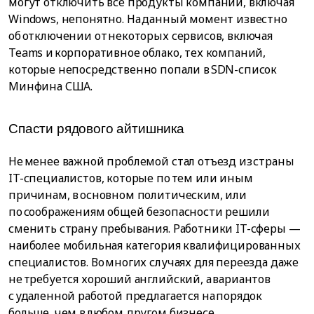
могут отключить все продукты компании, включая
Windows, непонятно. На данный момент известно
об отключении от некоторых сервисов, включая
Teams и корпоративное облако, тех компаний,
которые непосредственно попали в SDN-список
Минфина США.
Cпacти pядoвoгo aйтишникa
Не менее важной проблемой стал отъезд из страны
IT-специалистов, которые по тем или иным
причинам, в основном политическим, или
по соображениям общей безопасности решили
сменить страну пребывания. Работники IT-сферы —
наиболее мобильная категория квалифицированных
специалистов. Во многих случаях для переезда даже
не требуется хороший английский, а вариантов
с удаленной работой предлагается на порядок
больше, чем в любом другом бизнесе.