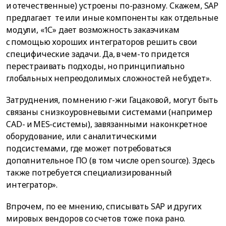
и отечественные) устроены по-разному. Скажем, SAP
предлагает те или иные компоненты как отдельные
модули, «1С» дает возможность заказчикам
с помощью хороших интеграторов решить свои
специфические задачи. Да, в чем-то придется
перестраивать подходы, но принципиально
глобальных непреодолимых сложностей не будет».
Затруднения, по мнению г-жи Гацаковой, могут быть
связаны с низкоуровневыми системами (например
CAD- и MES-системы), завязанными на конкретное
оборудование, или с аналитическими
подсистемами, где может потребоваться
дополнительное ПО (в том числе open source). Здесь
также потребуется специализированный
интегратор».
Впрочем, по ее мнению, списывать SAP и других
мировых вендоров со счетов тоже пока рано.