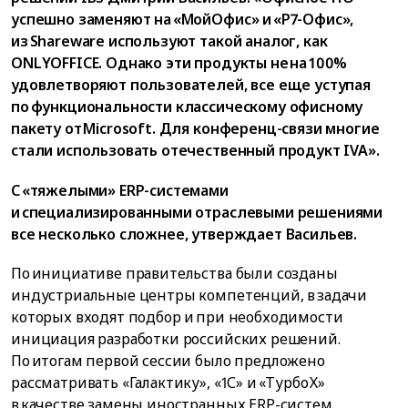
успешно заменяют на «МойОфис» и «Р7-Офис»,
из Shareware используют такой аналог, как
ONLYOFFICE. Однако эти продукты не на 100%
удовлетворяют пользователей, все еще уступая
по функциональности классическому офисному
пакету от Microsoft. Для конференц-связи многие
стали использовать отечественный продукт IVA».
С «тяжелыми» ERP-системами
и специализированными отраслевыми решениями
все несколько сложнее, утверждает Васильев.
По инициативе правительства были созданы
индустриальные центры компетенций, в задачи
которых входят подбор и при необходимости
инициация разработки российских решений.
По итогам первой сессии было предложено
рассматривать «Галактику», «1С» и «Турбо Х»
в качестве замены иностранных ERP-систем.