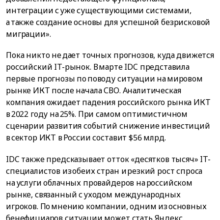
интеграции с уже существующими системами,
а также создание основы для успешной безрисковой
миграции».
Пока никто не дает точных прогнозов, куда движется
российский IT-рынок. В марте IDC представила
первые прогнозы по поводу ситуации на мировом
рынке ИКТ после начала СВО. Аналитическая
компания ожидает падения российского рынка ИКТ
в 2022 году на 25%. При самом оптимистичном
сценарии развития событий снижение инвестиций
в сектор ИКТ в России составит $56 млрд.
IDC также предсказывает отток «десятков тысяч» IT-
специалистов из обеих стран и резкий рост спроса
на услуги облачных провайдеров на российском
рынке, связанный с уходом международных
игроков. По мнению компании, одним из основных
бенефициаров ситуации может стать Яндекс.