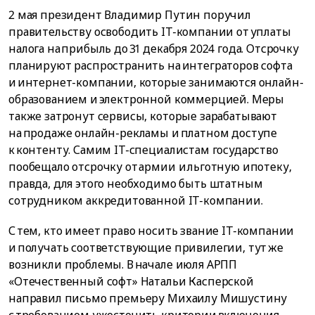
2 мая президент Владимир Путин поручил
правительству освободить IT-компании от уплаты
налога на прибыль до 31 декабря 2024 года. Отсрочку
планируют распространить на интеграторов софта
и интернет-компании, которые занимаются онлайн-
образованием и электронной коммерцией. Меры
также затронут сервисы, которые зарабатывают
на продаже онлайн-рекламы и платном доступе
к контенту. Самим IT-специалистам государство
пообещало отсрочку от армии и льготную ипотеку,
правда, для этого необходимо быть штатным
сотрудником аккредитованной IT-компании.
С тем, кто имеет право носить звание IT-компании
и получать соответствующие привилегии, тут же
возникли проблемы. В начале июля АРПП
«Отечественный софт» Натальи Касперской
направил письмо премьеру Михаилу Мишустину