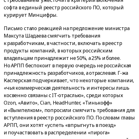
с требованием ужесточить критерии включения
софта в единый реестр российского ПО, который
курирует Минцифры.
Письмо стало реакцией на предложение министра
Максута Шадаева смягчить требования
к разработчикам, в частности, включать в реестр
продукты компаний, в которых российским
владельцам принадлежит не 50%, а 25% и более.
Но АРПП беспокоит в первую очередь не российская
принадлежность разработчиков, а отраслевая. Г-жа
Касперская подчеркивает, что некоторые компании,
«чья коммерческая деятельность и интересы лишь
косвенно связаны с IT-отраслью», среди которых
Ozon, «Авито», Cian, HeadHunter, «Тинькофф»
и «Вымпелком», попросили смягчить требования для
вступления в реестр российского ПО. По словам главы
АРПП, они хотят «успеть «впрыгнуть в поезд»
и поучаствовать в распределении «пирога»