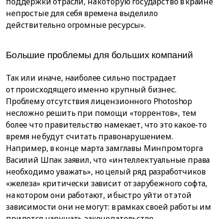
поддержки отрасли, на которую государство в крайне
непростые для себя времена выделило
действительно огромные ресурсы».
Бoльшиe пpoблeмы для бoльшиx кoмпaний
Так или иначе, наиболее сильно пострадает
от происходящего именно крупный бизнес.
Проблему отсутствия лицензионного Photoshop
несложно решить при помощи «торрентов», тем
более что правительство намекает, что это какое-то
время не будут считать правонарушением.
Например, в конце марта замглавы Минпромторга
Василий Шпак заявил, что «интеллектуальные права
необходимо уважать», но целый ряд разработчиков
«железа» критически зависит от зарубежного софта,
на котором они работают, и быстро уйти от этой
зависимости они не могут: в рамках своей работы им
придется нарушать законодательство.