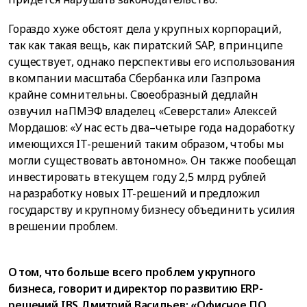
Гораздо хуже обстоят дела у крупных корпораций,
так как такая вещь, как пиратский SAP, в принципе
существует, однако перспективы его использования
в компании масштаба Сбербанка или Газпрома
крайне сомнительны. Своеобразный дедлайн
озвучил на ПМЭФ владелец «Северстали» Алексей
Мордашов: «У нас есть два–четыре года на доработку
имеющихся IT-решений таким образом, чтобы мы
могли существовать автономно». Он также пообещал
инвестировать в текущем году 2,5 млрд рублей
на разработку новых IT-решений и предложил
государству и крупному бизнесу объединить усилия
в решении проблем.
О том, что больше всего проблем у крупного
бизнеса, говорит и директор по развитию ERP-
решений IBS Дмитрий Васильев: «Офисное ПО