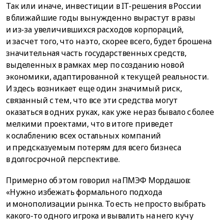
Так или иначе, инвестиции в IT-решения в России
в ближайшие годы вынужденно вырастут в разы
и из-за увеличившихся расходов корпораций,
и за счет того, что на это, скорее всего, будет брошена
значительная часть государственных средств,
выделенных в рамках мер по созданию новой
экономики, адаптированной к текущей реальности.
И здесь возникает еще один значимый риск,
связанный с тем, что все эти средства могут
оказаться в одних руках, как уже не раз бывало с более
мелкими проектами, что в итоге приведет
к ослаблению всех остальных компаний
и предсказуемым потерям для всего бизнеса
в долгосрочной перспективе.
Примерно об этом говорил на ПМЭФ Мордашов:
«Нужно избежать формального подхода
и монополизации рынка. То есть не просто выбрать
какого-то одного игрока и вывалить на него кучу