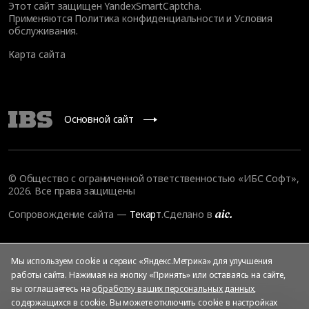
Этот сайт защищен YandexSmartCaptcha.
Применяются
Политика конфиденциальности
и
Условия
обслуживания
.
Карта сайта
Основной сайт
© Общество с ограниченной ответственностью «ИБС Софт»,
2026. Все права защищены
Сопровождение сайта
—
Текарт
.
Сделано в
Мы используем cookie и сервис «Яндекс.Метрика» для улучшения
работы сайта. Нажимая на кнопку «Принять» или оставаясь на сайте,
вы соглашаетесь на
обработку ваших персональных данных
,
содержащихся в cookie. Вы можете отключить cookie в настройках