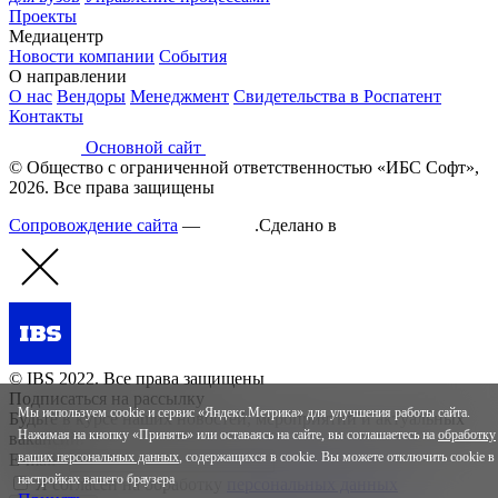
Проекты
Медиацентр
Новости компании
События
О направлении
О нас
Вендоры
Менеджмент
Свидетельства в Роспатент
Контакты
Основной сайт
© Общество с ограниченной ответственностью «ИБС Софт»,
2026. Все права защищены
Сопровождение сайта
—
Текарт
.
Сделано в
© IBS 2022. Все права защищены
Подписаться на рассылку
Мы используем cookie и сервис «Яндекс.Метрика» для улучшения работы сайта.
Будьте в курсе наших новостей, мероприятий и актуальных
Нажимая на кнопку «Принять» или оставаясь на сайте, вы соглашаетесь на
обработку
вакансий.
ваших персональных данных
, содержащихся в cookie. Вы можете отключить cookie в
E-mail*
настройках вашего браузера
Я согласен на обработку
персональных данных