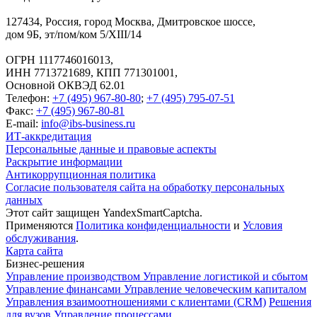
127434
,
Россия, город Москва
,
Дмитровское шоссе,
дом 9Б, эт/пом/ком 5/XIII/14
ОГРН 1117746016013,
ИНН 7713721689, КПП 771301001,
Основной ОКВЭД 62.01
Телефон:
+7 (495) 967-80-80
;
+7 (495) 795-07-51
Факс:
+7 (495) 967-80-81
E-mail:
info@ibs-business.ru
ИТ-аккредитация
Персональные данные и правовые аспекты
Раскрытие информации
Антикоррупционная политика
Согласие пользователя сайта на обработку персональных
данных
Этот сайт защищен YandexSmartCaptcha.
Применяются
Политика конфиденциальности
и
Условия
обслуживания
.
Карта сайта
Бизнес-решения
Управление производством
Управление логистикой и сбытом
Управление финансами
Управление человеческим капиталом
Управления взаимоотношениями с клиентами (CRM)
Решения
для вузов
Управление процессами