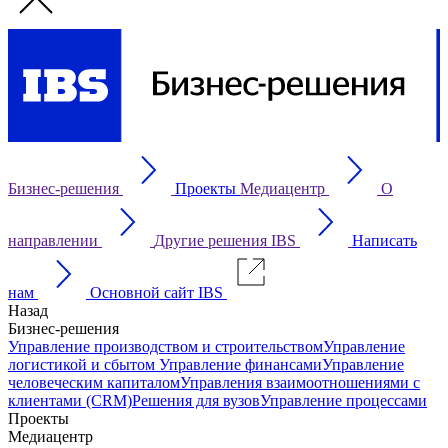
Бизнес-решения
Проекты
Медиацентр
О
направлении
Другие решения IBS
Написать
нам
Основной сайт IBS
Назад
Бизнес-решения
Управление производством и строительством
Управление
логистикой и сбытом
Управление финансами
Управление
человеческим капиталом
Управления взаимоотношениями с
клиентами (CRM)
Решения для вузов
Управление процессами
Проекты
Медиацентр