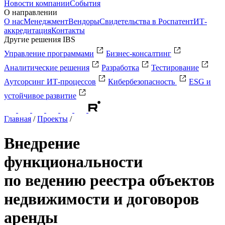
Новости компании
События
О направлении
О нас
Менеджмент
Вендоры
Свидетельства в Роспатент
ИТ-
аккредитация
Контакты
Другие решения IBS
Управление программами
Бизнес-консалтинг
Аналитические решения
Разработка
Тестирование
Аутсорсинг ИТ-процессов
Кибербезопасность
ESG и
устойчивое развитие
Главная
/
Проекты
/
Внедрение
функциональности
по ведению реестра объектов
недвижимости и договоров
аренды