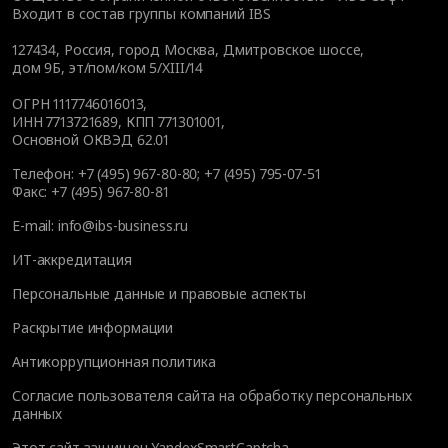
Входит в состав группы компаний IBS
127434
,
Россия, город Москва
,
Дмитровское шоссе,
дом 9Б, эт/пом/ком 5/XIII/14
ОГРН 1117746016013,
ИНН 7713721689, КПП 771301001,
Основной ОКВЭД 62.01
Телефон:
+7 (495) 967-80-80
;
+7 (495) 795-07-51
Факс:
+7 (495) 967-80-81
E-mail:
info@ibs-business.ru
ИТ-аккредитация
Персональные данные и правовые аспекты
Раскрытие информации
Антикоррупционная политика
Согласие пользователя сайта на обработку персональных
данных
Этот сайт защищен YandexSmartCaptcha.