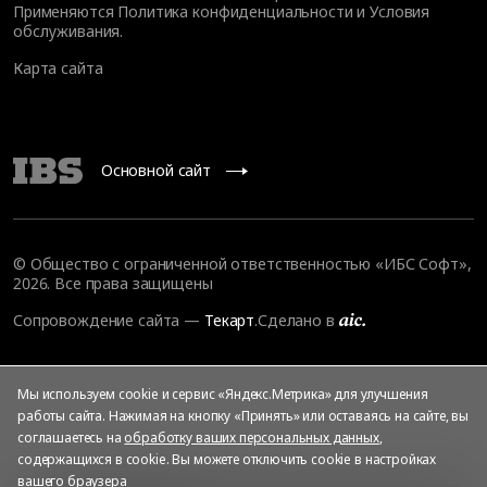
Применяются
Политика конфиденциальности
и
Условия
обслуживания
.
Карта сайта
Основной сайт
© Общество с ограниченной ответственностью «ИБС Софт»,
2026. Все права защищены
Сопровождение сайта
—
Текарт
.
Сделано в
Мы используем cookie и сервис «Яндекс.Метрика» для улучшения
работы сайта. Нажимая на кнопку «Принять» или оставаясь на сайте, вы
соглашаетесь на
обработку ваших персональных данных
,
содержащихся в cookie. Вы можете отключить cookie в настройках
вашего браузера