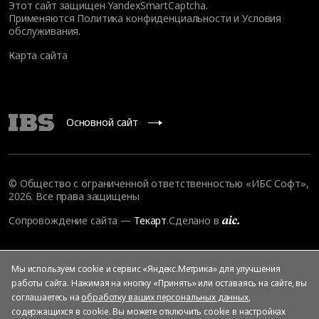
Этот сайт защищен YandexSmartCaptcha.
Применяются
Политика конфиденциальности
и
Условия
обслуживания
.
Карта сайта
Основной сайт
© Общество с ограниченной ответственностью «ИБС Софт»,
2026. Все права защищены
Сопровождение сайта
—
Текарт
.
Сделано в
Мы используем cookie и сервис «Яндекс.Метрика» для улучшения
работы сайта. Нажимая на кнопку «Принять» или оставаясь на сайте, вы
соглашаетесь на
обработку ваших персональных данных
,
содержащихся в cookie. Вы можете отключить cookie в настройках