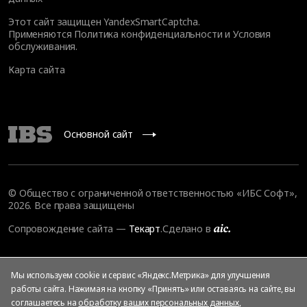
Этот сайт защищен YandexSmartCaptcha.
Применяются
Политика конфиденциальности
и
Условия
обслуживания
.
Карта сайта
Основной сайт
© Общество с ограниченной ответственностью «ИБС Софт»,
2026. Все права защищены
Сопровождение сайта
—
Текарт
.
Сделано в
Мы используем cookie и сервис «Яндекс.Метрика» для улучшения
работы сайта. Нажимая на кнопку «Принять» или оставаясь на сайте, вы
соглашаетесь на
обработку ваших персональных данных
,