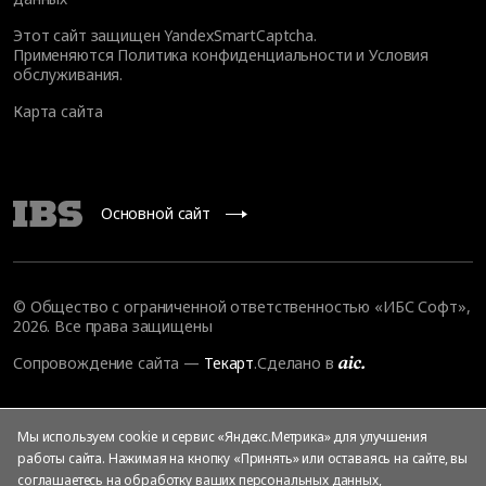
Этот сайт защищен YandexSmartCaptcha.
Применяются
Политика конфиденциальности
и
Условия
обслуживания
.
Карта сайта
Основной сайт
© Общество с ограниченной ответственностью «ИБС Софт»,
2026. Все права защищены
Сопровождение сайта
—
Текарт
.
Сделано в
Мы используем cookie и сервис «Яндекс.Метрика» для улучшения
работы сайта. Нажимая на кнопку «Принять» или оставаясь на сайте, вы
соглашаетесь на
обработку ваших персональных данных
,