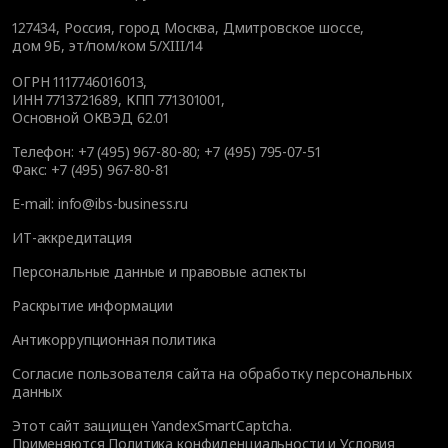
127434
,
Россия, город Москва
,
Дмитровское шоссе,
дом 9Б, эт/пом/ком 5/XIII/14
ОГРН 1117746016013,
ИНН 7713721689, КПП 771301001,
Основной ОКВЭД 62.01
Телефон:
+7 (495) 967-80-80
;
+7 (495) 795-07-51
Факс:
+7 (495) 967-80-81
E-mail:
info@ibs-business.ru
ИТ-аккредитация
Персональные данные и правовые аспекты
Раскрытие информации
Антикоррупционная политика
Согласие пользователя сайта на обработку персональных
данных
Этот сайт защищен YandexSmartCaptcha.
Применяются
Политика конфиденциальности
и
Условия