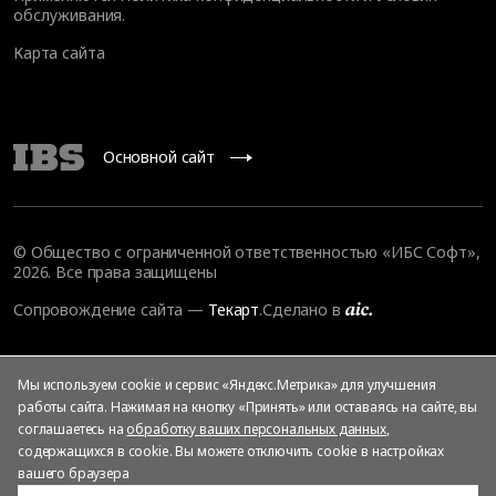
обслуживания
.
Карта сайта
Основной сайт
© Общество с ограниченной ответственностью «ИБС Софт»,
2026. Все права защищены
Сопровождение сайта
—
Текарт
.
Сделано в
Мы используем cookie и сервис «Яндекс.Метрика» для улучшения
работы сайта. Нажимая на кнопку «Принять» или оставаясь на сайте, вы
соглашаетесь на
обработку ваших персональных данных
,
содержащихся в cookie. Вы можете отключить cookie в настройках
вашего браузера