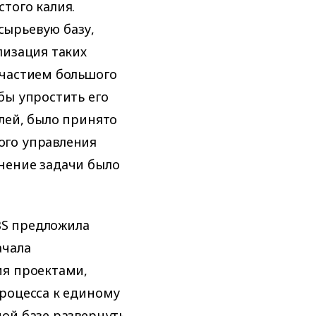
того калия.
сырьевую базу,
лизация таких
участием большого
бы упростить его
лей, было принято
ого управления
нение задачи было
IBS предложила
ачала
ия проектами,
роцесса к единому
ой базе развернуть