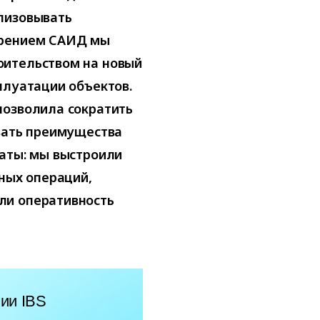
лизовывать
дрением САИД мы
оительством на новый
плуатации объектов.
позволила сократить
овать преимущества
таты: мы выстроили
нных операций,
ли оперативность
ии IBS