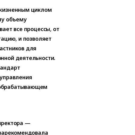
 жизненным циклом
му объему
вает все процессы, от
тацию, и позволяет
астников для
нной деятельности.
тандарт
 управления
 обрабатывающем
иректора —
 зарекомендовала