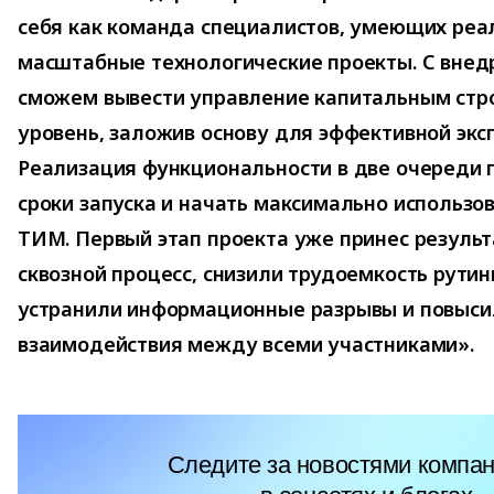
себя как команда специалистов, умеющих реа
масштабные технологические проекты. С вне
сможем вывести управление капитальным стр
уровень, заложив основу для эффективной экс
Реализация функциональности в две очереди 
сроки запуска и начать максимально использ
ТИМ. Первый этап проекта уже принес резуль
сквозной процесс, снизили трудоемкость рути
устранили информационные разрывы и повыси
взаимодействия между всеми участниками».
Следите за новостями компан