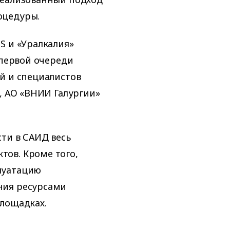
оцедуры.
S и «Уралкалия»
 первой очереди
й и специалистов
, АО «ВНИИ Галургии»
ти в САИД весь
ов. Кроме того,
луатацию
ния ресурсами
площадках.