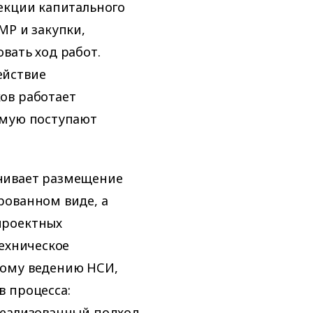
екции капитального
МР и закупки,
вать ход работ.
ействие
ов работает
ямую поступают
чивает размещение
рованном виде, а
проектных
техническое
ному ведению НСИ,
в процесса:
Реализованный подход