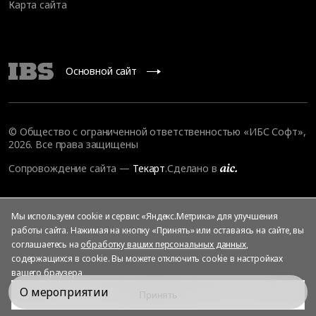
Карта сайта
Основной сайт
© Общество с ограниченной ответственностью «ИБС Софт»,
2026. Все права защищены
Сопровождение сайта
—
Текарт
.
Сделано в
Мы используем cookie и сервис «Яндекс.Метрика» для улучшения
работы сайта. Нажимая на кнопку «Принять» или оставаясь на сайте, вы
соглашаетесь на
обработку ваших персональных данных
,
содержащихся в cookie. Вы можете отключить cookie в настройках
вашего браузера
О мероприятии
Принять