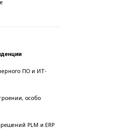
е
нденции
ерного ПО и ИТ-
троении, особо
 решений PLM и ERP