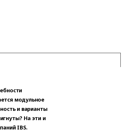
ребности
ается модульное
ьность и варианты
игнуты? На эти и
паний IBS.