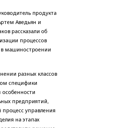
руководитель продукта
ртем Аведьян и
ков рассказали об
тизации процессов
 в машиностроении
нении разных классов
том специфики
и особенности
ьных предприятий,
й процесс управления
елия на этапах