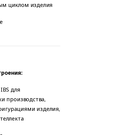
ым циклом изделия
е
роения:
IBS для
ки производства,
игурациями изделия,
теллекта