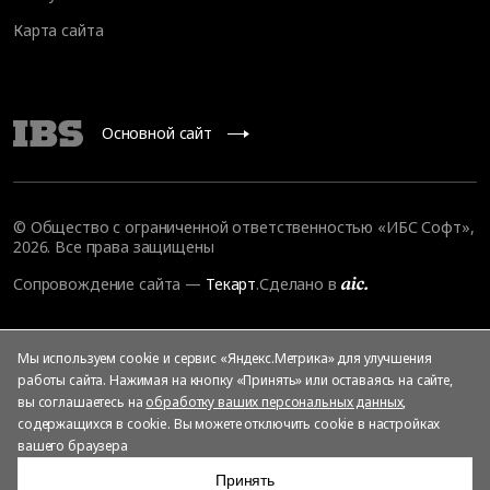
Карта сайта
Основной сайт
© Общество с ограниченной ответственностью «ИБС Софт»,
2026. Все права защищены
Сопровождение сайта
—
Текарт
.
Сделано в
Мы используем cookie и сервис «Яндекс.Метрика» для улучшения
работы сайта. Нажимая на кнопку «Принять» или оставаясь на сайте,
вы соглашаетесь на
обработку ваших персональных данных
,
содержащихся в cookie. Вы можете отключить cookie в настройках
вашего браузера
Принять